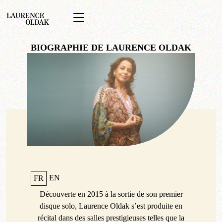
Skip
to
content
PORTRAIT
BIOGRAPHIE DE LAURENCE OLDAK
BIOGRAPHIE
MÉDIAS
ALBUMS
ACTUALITÉS
CONTACT
EN
FR
Découverte en 2015 à la sortie de son premier
disque solo, Laurence Oldak s’est produite en
récital dans des salles prestigieuses telles que la